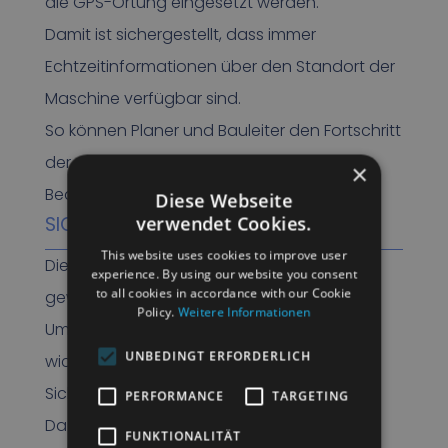
die GPS-Ortung eingesetzt werden.
Damit ist sichergestellt, dass immer
Echtzeitinformationen über den Standort der
Maschine verfügbar sind.
So können Planer und Bauleiter den Fortschritt
der Arbeiten leicht überwachen und bei
×
Bedarf Anpassungen vornehmen.
Diese Webseite
SICHERHEIT & KOMFORT
verwendet Cookies.
This website uses cookies to improve user
Die Arbeit mit einem Asphaltfertiger birgt
experience. By using our website you consent
to all cookies in accordance with our Cookie
gewisse Gefahren.
Policy.
Weitere Informationen
Um die Sicherheit zu gewährleisten, ist es
UNBEDINGT ERFORDERLICH
wichtig, angemessene
Sicherheitsmaßnahmen zu treffen.
PERFORMANCE
TARGETING
Dazu gehören gute Beleuchtung und
FUNKTIONALITÄT