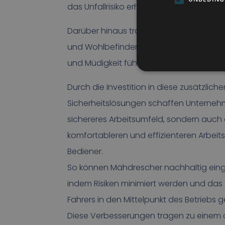
das Unfallrisiko erheblich.
Darüber hinaus trägt ein gutes Kabinen
und Wohlbefinden des Fahrers bei, was 
und Müdigkeit führt.
Durch die Investition in diese zusätzliche
Sicherheitslösungen schaffen Unternehm
sichereres Arbeitsumfeld, sondern auch
komfortableren und effizienteren Arbeits
Bediener.
So können Mähdrescher nachhaltig eing
indem Risiken minimiert werden und da
Fahrers in den Mittelpunkt des Betriebs ge
Diese Verbesserungen tragen zu einem