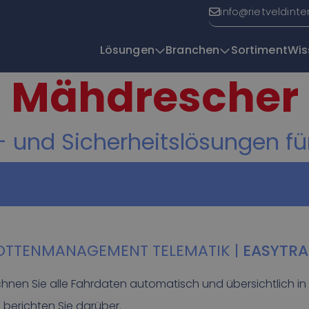
info@rietveldinte
Lösungen
Branchen
Sortiment
Wis
Mähdrescher
Y
| Efficio
und Sicherheitslösungen fü
OTTENMANAGEMENT TELEMATIK |
EASYTR
chnen Sie alle Fahrdaten automatisch und übersichtlich in 
 berichten Sie darüber.