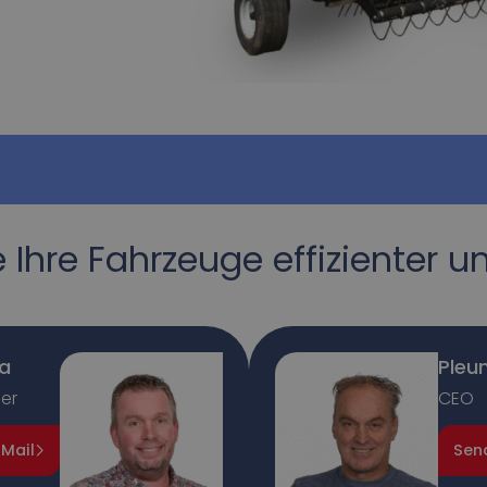
Ihre Fahrzeuge effizienter u
a
Pleun
er
CEO
Mail
Send