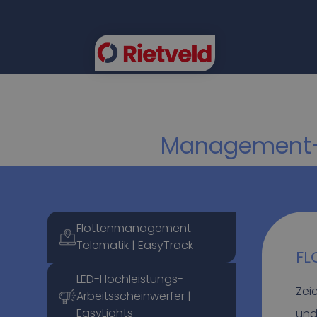
EAS
Management- 
Flottenmanagement
Telematik | EasyTrack
FL
LED-Hochleistungs-
Zei
Arbeitsscheinwerfer |
EasyLights
und