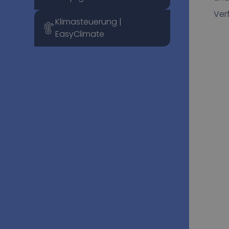
Ver
Klimasteuerung |
EasyClimate