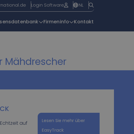
NL
rnational.de
Login Software
sensdatenbank
Firmeninfo
Kontakt
Übersichtsseite
| EasyTrack
r Mähdrescher
ACK
Lesen Sie mehr über
Echtzeit auf
EasyTrack