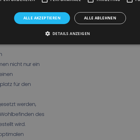
ALLE AKZEPTIEREN
ALLE ABLEHNEN
klima zum Komfort
zu weniger Stress
DETAILS ANZEIGEN
n
en nicht nur ein
 einen
platz für den
esetzt werden,
s Wohlbefinden des
stellt wird.
 optimalen