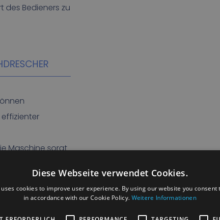
t des Bedieners zu
ÄHDRESCHER
können
effizienter
ie Maschine sorgt
end- und
Diese Webseite verwendet Cookies.
 uses cookies to improve user experience. By using our website you consent t
nen den Fahrer vor
in accordance with our Cookie Policy.
Weitere Informationen
und verringern so
T ERFORDERLICH
PERFORMANCE
TARGETING
F