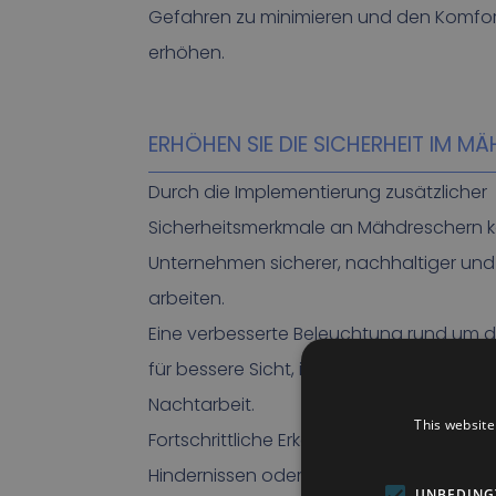
Gefahren zu minimieren und den Komfor
erhöhen.
ERHÖHEN SIE DIE SICHERHEIT IM M
Durch die Implementierung zusätzlicher
Sicherheitsmerkmale an Mähdreschern 
Unternehmen sicherer, nachhaltiger und 
arbeiten.
Eine verbesserte Beleuchtung rund um d
für bessere Sicht, insbesondere bei Ab
Nachtarbeit.
This website
Fortschrittliche Erkennungssysteme war
Hindernissen oder Personen in der Nähe 
UNBEDING