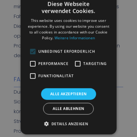
Diese Webseite
minimiert werden und das Wohlergehen des
verwendet Cookies.
Fahrers im Mittelpunkt steht.
This website uses cookies to improve user
Diese Verbesserungen tragen zu einem
experience. By using our website you consent
to all cookies in accordance with our Cookie
optimalen Gleichgewicht zwischen
Policy.
Weitere Informationen
Produktivität, Sicherheit und Nachhaltigkeit in
UNBEDINGT ERFORDERLICH
der Bauindustrie bei.
PERFORMANCE
TARGETING
FUNKTIONALITÄT
FAZIT
Durch die Implementierung fortschrittlicher
ALLE AKZEPTIEREN
Sicherheitsfunktionen bei Muldenkippern
ALLE ABLEHNEN
können Unternehmen im Bereich Boden-,
Straßen- und Wasserbau ihre Effizienz und
DETAILS ANZEIGEN
Produktivität steigern und gleichzeitig die