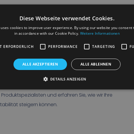
t durch automatisierte Prozesse
sourcen
Diese Webseite verwendet Cookies.
it
 uses cookies to improve user experience. By using our website you consent t
ung
in accordance with our Cookie Policy.
Weitere Informationen
nahtlose Kommunikation zwischen Systemen
T ERFORDERLICH
PERFORMANCE
TARGETING
F
ransportunternehmen jeder Größe geeignet.
en oder ein großer internationaler Akteur sind, mit TALIS
ALLE AKZEPTIEREN
ALLE ABLEHNEN
icio von Rietveld haben Sie die richtigen Werkzeuge,
DETAILS ANZEIGEN
verwalten.
roduktspezialisten und erfahren Sie, wie wir Ihre
abilität steigern können.