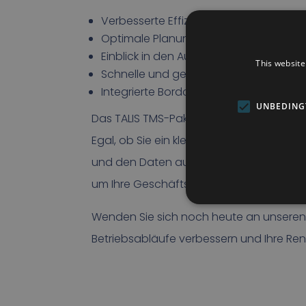
Verbesserte Effizienz und Produktivitä
Optimale Planung von Reisen und Res
Einblick in den Auftragsstatus in Echtze
This website
Schnelle und genaue Rechnungsstell
Integrierte Bordcomputerlösung für 
UNBEDING
Das TALIS TMS-Paket von TANS ist für T
Egal, ob Sie ein kleines lokales Unternehm
und den Daten aus dem Bordcomputer Eff
um Ihre Geschäftsprozesse effizient zu 
Wenden Sie sich noch heute an unseren P
Betriebsabläufe verbessern und Ihre Rent