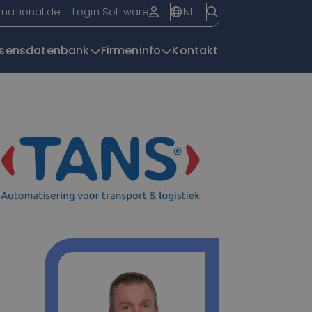
NL
rnational.de
Login Software
sensdatenbank
Firmeninfo
Kontakt
Übersichtsseite
| EasyTrack