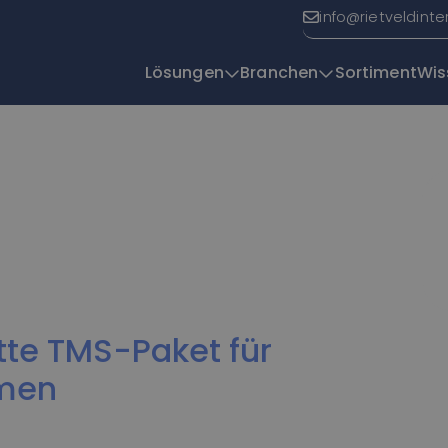
info@rietveldinte
Lösungen
Branchen
Sortiment
Wis
Y
| Efficio
te TMS-Paket für
hmen