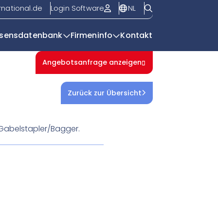
NL
rnational.de
Login Software
sensdatenbank
Firmeninfo
Kontakt
Angebotsanfrage anzeigen
Übersichtsseite
| EasyTrack
Zurück zur Übersicht
Gabelstapler/Bagger.