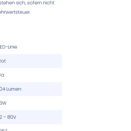
tehen sich, sofern nicht
hrwertsteuer.
LED-Linie
Rot
Ja
104 Lumen
13W
12 – 80V