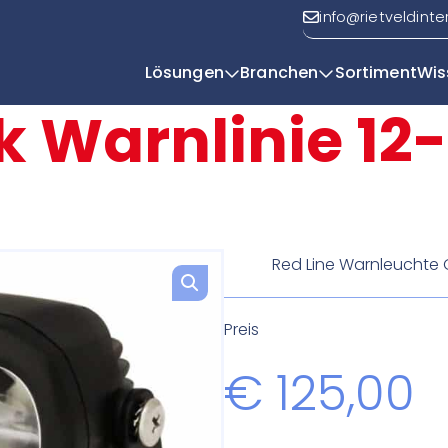
info@rietveldinte
Lösungen
Branchen
Sortiment
Wis
k Warnlinie 12-
Y
| Efficio
Red Line Warnleuchte 
Preis
€
125,00