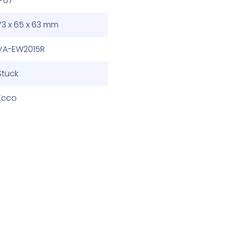
IP67
73 x 65 x 63 mm
VA-EW2015R
Stück
Ecco