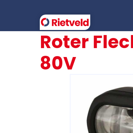
Roter Flec
EAS
80V