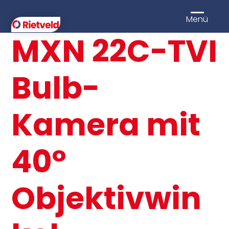
Menü
MXN 22C-TVI
Bulb-
Kamera mit
40°
Objektivwin