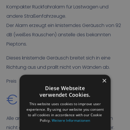
Kompakter Rückfahralarm für Lastwagen und
andere Straßenfahrzeuge.
Der Alarm erzeugt ein knisterndes Geräusch von 92
dB (weißes Rauschen) anstelle des bekannten
Pieptons.
Dieses knisternde Geräusch breitet sich in eine
Richtung aus und prallt nicht von Wänden ab.
×
Preis
Diese Webseite
€
85,00
verwendet Cookies.
This website uses cookies to improve user
experience. By using our website you consent
to all cookies in accordance with our Cookie
Alle angegebenen Preise verstehen sich, sofern
Policy.
Weitere Informationen
nicht anders angegeben, ohne Mehrwertsteuer.