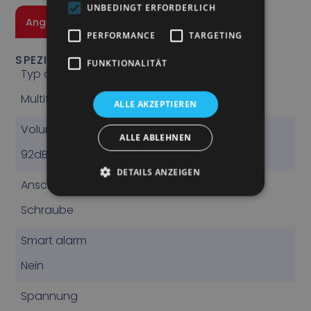
UNBEDINGT ERFORDERLICH
Angebot anfragen
PERFORMANCE
TARGETING
SPEZIFIKATIONEN
FUNKTIONALITÄT
Typ des Geräusches
Multifrequenz (Rauschen)
ALLE AKZEPTIEREN
Volumen
ALLE ABLEHNEN
92dB
DETAILS ANZEIGEN
Anschluss
Schraube
Smart alarm
Nein
Spannung