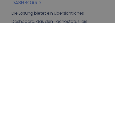
DASHBOARD
Die Lösung bietet ein übersichtliches
Dashboard, das den Tachostatus, die
heruntergeladenen Daten und alle Verstöße
mit den entsprechenden Bußgeldern anzeigt.
BERICHTE