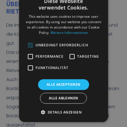
Diese Webseite
ÜBER DIE ZUSAMMENARBEIT MIT
verwendet Cookies.
RIETVELD
This website uses cookies to improve user
experience. By using our website you consent
Die Installation der Systeme verlief reibungslos und
to all cookies in accordance with our Cookie
Policy.
Weitere Informationen
die Kommunikation mit Rietveld war in dieser Zeit
gut.
UNBEDINGT ERFORDERLICH
Das Unternehmen arbeitet nun schon seit fast
PERFORMANCE
TARGETING
einem Jahr mit dem Efficio-Bordcomputer von
FUNKTIONALITÄT
Rietveld.
Auch die Fahrer sind von der Nutzung des
ALLE AKZEPTIEREN
Bordcomputers begeistert, zumal er viel Papierkram
erspart.
ALLE ABLEHNEN
Sogar die selbständigen Fahrer sind jetzt mit dem
DETAILS ANZEIGEN
Bordcomputer und den Scannern von Rietveld
ausgestattet.