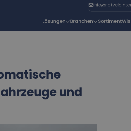
info@rietveldinte
Lösungen
Branchen
Sortiment
Wis
Y
| Efficio
tomatische
 Fahrzeuge und