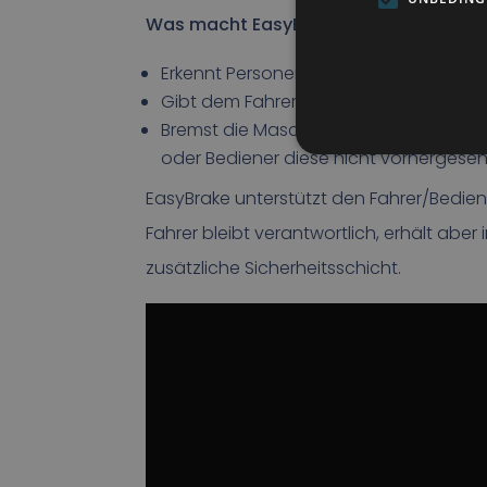
Was macht EasyBrake?
Erkennt Personen und Hindernisse im 
Gibt dem Fahrer oder Bediener ein dir
Bremst die Maschine automatisch ab, w
oder Bediener diese nicht vorhergese
EasyBrake unterstützt den Fahrer/Bedien
Fahrer bleibt verantwortlich, erhält ab
zusätzliche Sicherheitsschicht.