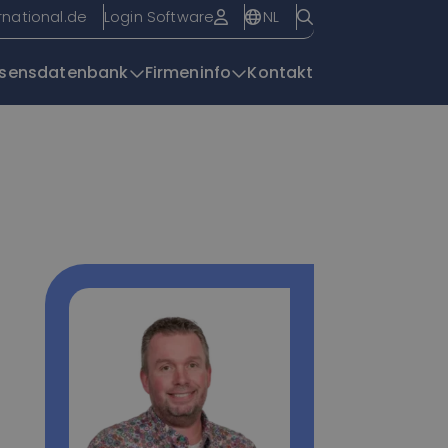
NL
rnational.de
Login Software
sensdatenbank
Firmeninfo
Kontakt
Übersichtsseite
| EasyTrack