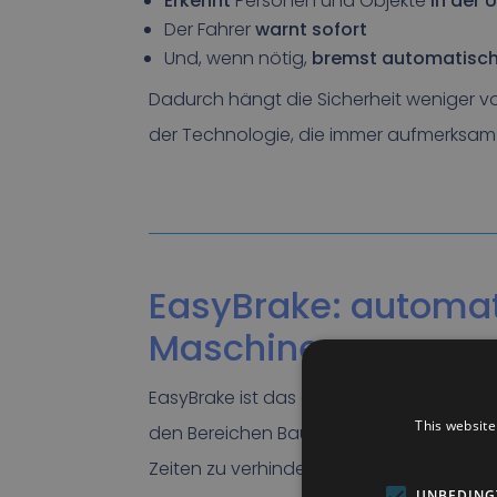
Erkennt
Personen und Objekte
in der
Der Fahrer
warnt sofort
Und, wenn nötig,
bremst automatisc
Dadurch hängt die Sicherheit weniger v
der Technologie, die immer aufmerksam i
EasyBrake: automat
Maschinen
EasyBrake ist das automatische Bremssys
This website
den Bereichen Bau, Infra und GWW. Das S
Zeiten zu verhindern, in denen Warnunge
UNBEDING