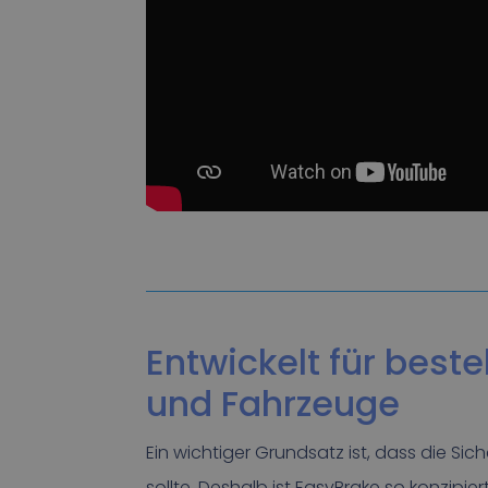
Entwickelt für bes
und Fahrzeuge
Ein wichtiger Grundsatz ist, dass die S
sollte. Deshalb ist EasyBrake so konzipiert