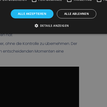
ALLE AKZEPTIEREN
ALLE ABLEHNEN
Gefahrenbereich
ektes Feedback in der Kabine
DETAILS ANZEIGEN
enn eine Kollision droht und der Fahrer
hen hat
er, ohne die Kontrolle zu übernehmen. Der
er in entscheidenden Momenten eine