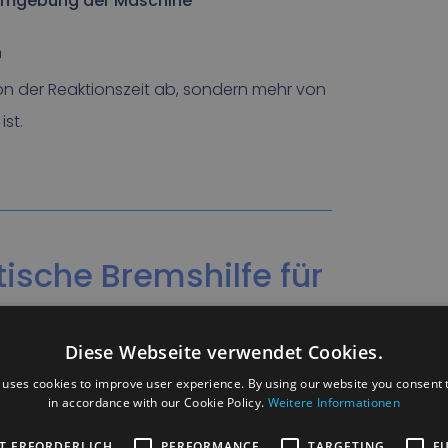
 Umgebung der Maschine
h
on der Reaktionszeit ab, sondern mehr von
st.
ische Bremshilfe für
Diese Webseite verwendet Cookies.
tem von Rietveld für Maschinen u.a. in
 uses cookies to improve user experience. By using our website you consent t
ystem wurde entwickelt, um Kollisionen in
in accordance with our Cookie Policy.
Weitere Informationen
n allein nicht mehr ausreichen.
T ERFORDERLICH
PERFORMANCE
TARGETING
F